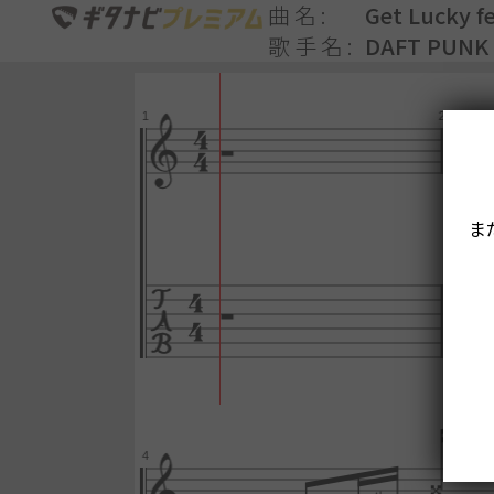
曲名
Get Lucky fe
歌手名
DAFT PUNK
ま