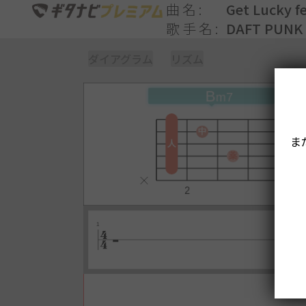
曲名
Get Lucky fe
歌手名
DAFT PUNK
ダイアグラム
リズム
ま