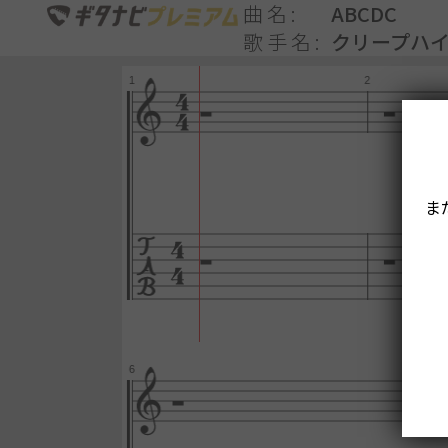
曲名
ABCDC
歌手名
クリープハ
ま