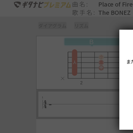
曲名
Place of Fire
歌手名
The BONEZ
ダイアグラム
リズム
ま