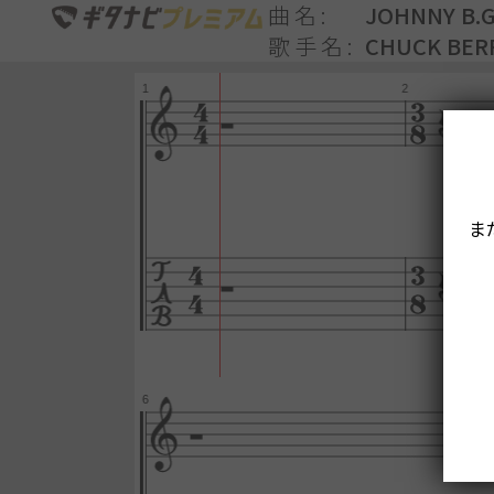
曲名
JOHNNY B.
歌手名
CHUCK BER
ま