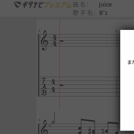
曲名
juice
歌手名
B’z
ま