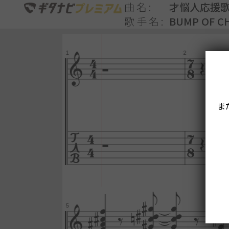
曲名
才悩人応援
歌手名
BUMP OF C
ま