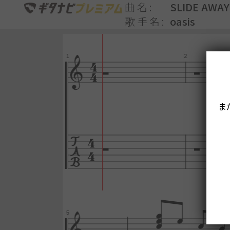
曲名
SLIDE AWAY
歌手名
oasis
ま