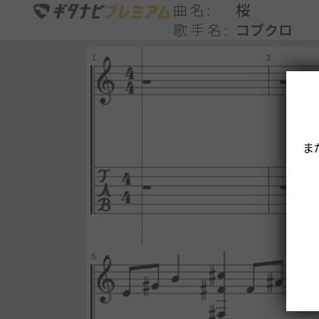
曲名
桜
歌手名
コブクロ
ま