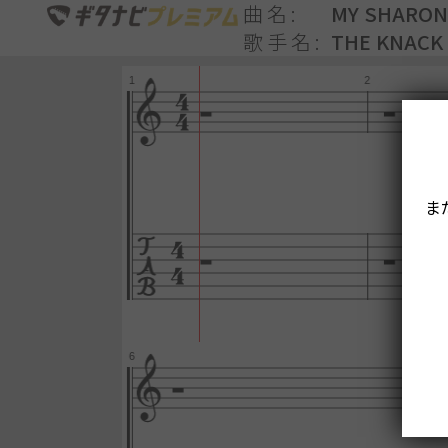
曲名
MY SHARON
歌手名
THE KNACK
ま