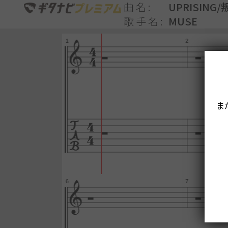
曲名
UPRISING/
歌手名
MUSE
ま