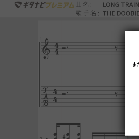
曲名
LONG TRAIN
歌手名
THE DOOBI
ま