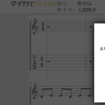
曲名
針の山
歌手名
人間椅子
ま