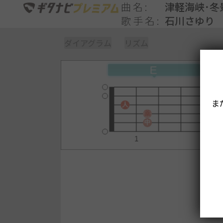
曲名
津軽海峡･冬
歌手名
石川さゆり
ダイアグラム
リズム
ま