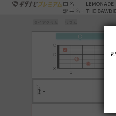
曲名
LEMONADE
歌手名
THE BAWDI
ダイアグラム
リズム
ま