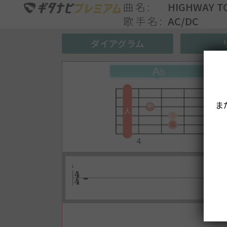
曲名
HIGHWAY 
歌手名
AC/DC
ダイアグラム
ま