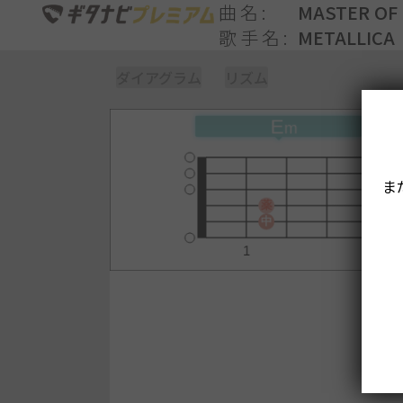
曲名
MASTER OF
歌手名
METALLICA
ダイアグラム
リズム
ま