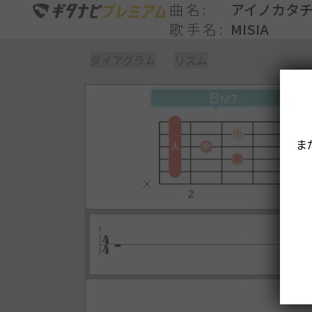
曲名
アイノカタチ fe
歌手名
MISIA
ダイアグラム
リズム
ま