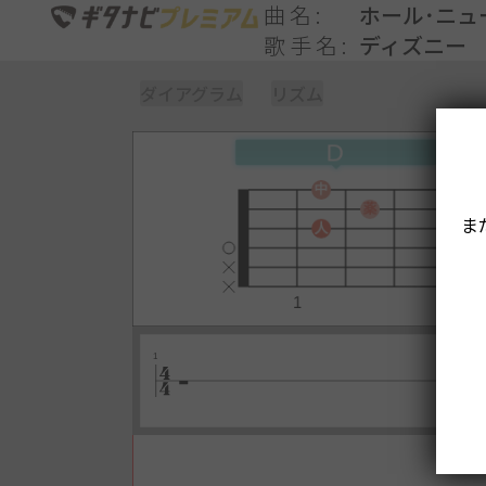
曲名
ホール･ニュ
歌手名
ディズニー
ダイアグラム
リズム
ま