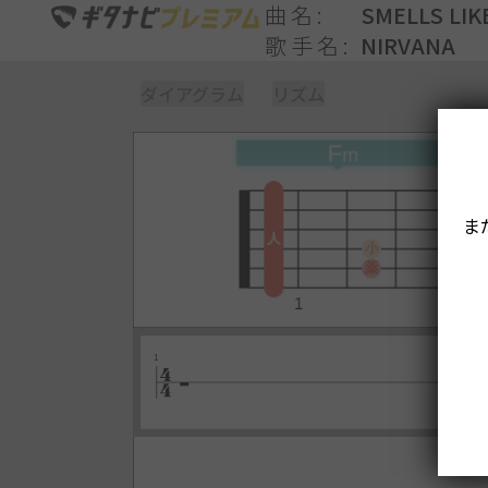
曲名
SMELLS LIK
歌手名
NIRVANA
ダイアグラム
リズム
ま