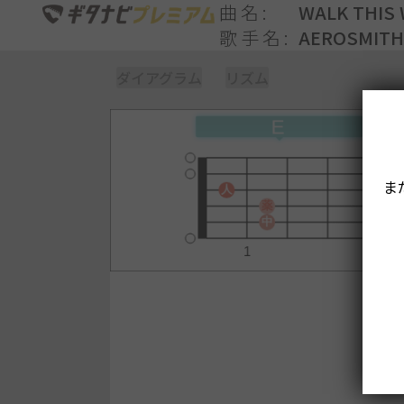
曲名
WALK THIS
歌手名
AEROSMITH
ダイアグラム
リズム
ま